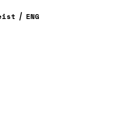
eist
ENG