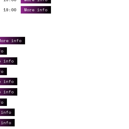
19:00
More info
More info
fo
e info
fo
e info
e info
fo
 info
 info