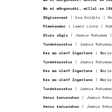
Ma ei märganudki, millal sa lä
Sügissonaat
Eva Koldits
R
Pimekaader
Leeni Linna
Ra
Siuru sügis
Jaanus Rohumaa
Tundekasvatus
Jaanus Rohumaa
Kes ma olen? Ingerlane
Merle
Tundekasvatus
Jaanus Rohumaa
Kes ma olen? Ingerlane
Merle
Kes ma olen? Ingerlane
Merle
Tundekasvatus
Jaanus Rohumaa
Venus karusnahas
Jaanus Rohu
Venus karusnahas
Jaanus Rohu