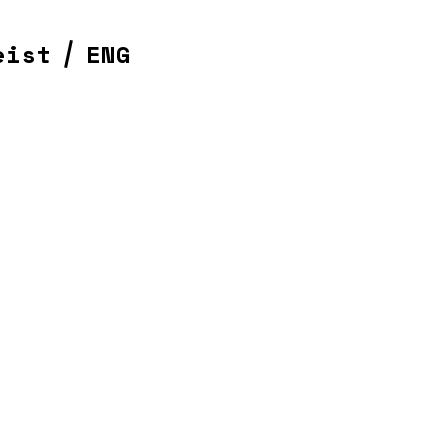
eist
ENG